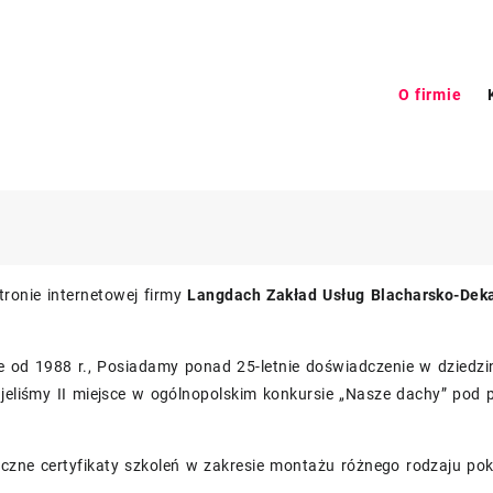
O firmie
ronie internetowej firmy
Langdach Zakład Usług Blacharsko-Deka
je od 1988 r., Posiadamy ponad 25-letnie doświadczenie w dziedz
ajeliśmy II miejsce w ogólnopolskim konkursie „Nasze dachy” pod
czne certyfikaty szkoleń w zakresie montażu różnego rodzaju pok