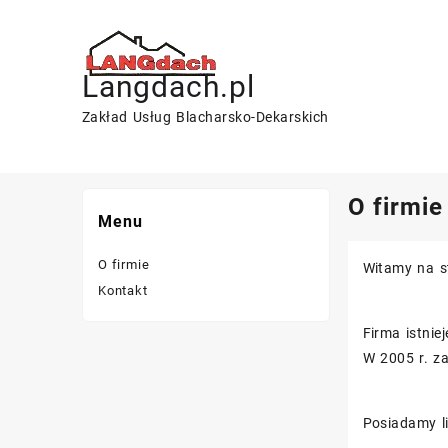
Skip
to
content
Langdach.pl
Zakład Usług Blacharsko-Dekarskich
O firmie
Menu
O firmie
Witamy na st
Kontakt
Firma istnie
W 2005 r. z
Posiadamy li